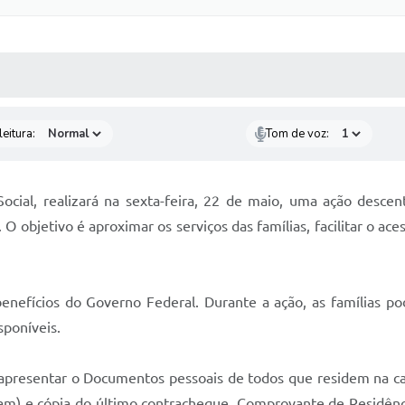
 MÍDIAS
RECEBA NOTÍCIAS
eitura:
Tom de voz:
cial, realizará na sexta-feira, 22 de maio, uma ação descen
O objetivo é aproximar os serviços das famílias, facilitar o a
nefícios do Governo Federal. Durante a ação, as famílias pod
sponíveis.
e apresentar o Documentos pessoais de todos que residem na c
ham) e cópia do último contracheque. Comprovante de Residênc