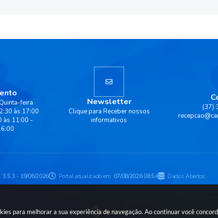
ento
C
Newsletter
Quinta-feira
(37)
2:30 às 17:00
Clique para Receber nossos
recepcao@ca
0 às 11:00 -
informativos
16:00
:
3.5.3 - 19/06/2026
Portal atualizado em:
07/08/2026 08:54
Dados Abertos
ookies para melhorar a sua experiência de navegação. Ao continuar você conco