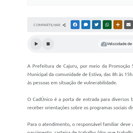
COMPARTILHAR
FACEBOOK
MESSENGER
TWITTER
WHATSAPP
OUTRAS
Velocidade de l
A Prefeitura de Cajuru, por meio da Promoção So
Municipal da comunidade de Estiva, das 8h às 15h. 
às pessoas em situação de vulnerabilidade.
O CadÚnico é a porta de entrada para diversos be
receber orientações sobre os programas sociais di
Para o atendimento, o responsável familiar dev
nascimento, carteira de trabalho (dos que trabal