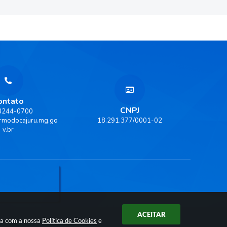
ontato
CNPJ
 3244-0700
rmodocajuru.mg.go
18.291.377/0001-02
v.br
ACEITAR
rda com a nossa
Política de Cookies
e