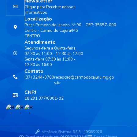
Newsletter
Clique para Receber nossos
informativos
Localização
Praça Primeiro de Janeiro, Nº 90,
CEP: 35557-000
Centro - Carmo do Cajuru/MG
CENTRO
Atendimento
Segunda-feira a Quinta-feira
07:30 às 11:00 - 12:30 às 17:00
Sexta-feira 07:30 às 11:00 -
12:30 às 16:00
Contato
(37) 3244-0700
recepcao@carmodocajuru.mg.go
v.br
CNPJ
18.291.377/0001-02
Versão do Sistema:
3.5.3 - 19/06/2026