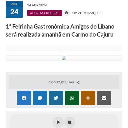
ABR
24 ABR 2026
24
AGENDA CULTURAL
412 VISUALIZAÇÕES
1ª Feirinha Gastronômica Amigos do Líbano
será realizada amanhã em Carmo do Cajuru
COMPARTILHAR