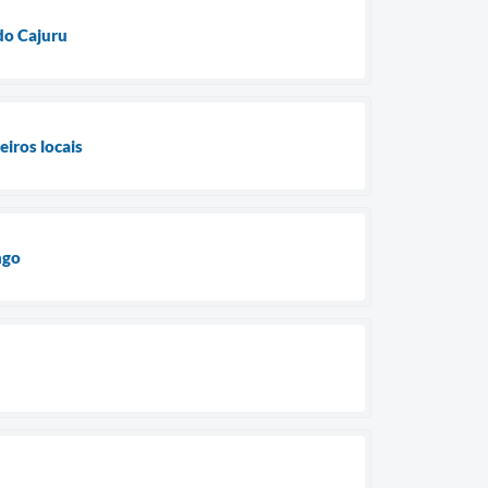
do Cajuru
iros locais
ngo