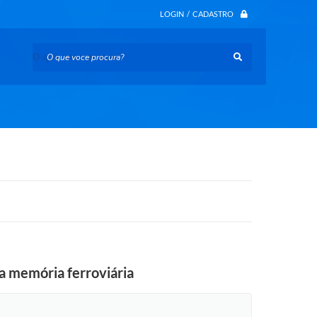
LOGIN / CADASTRO
O que voce procura?
a memória ferroviária