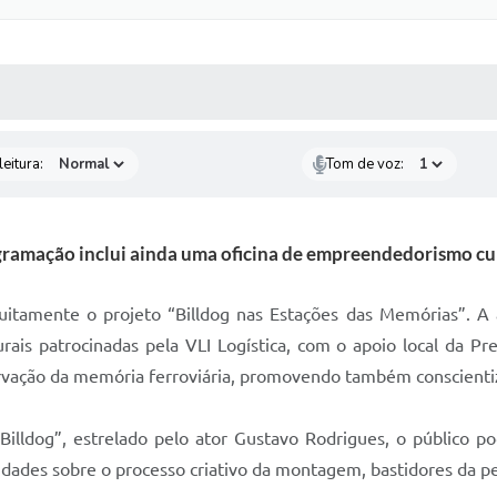
 MÍDIAS
RECEBA NOTÍCIAS
eitura:
Tom de voz:
ramação inclui ainda uma oficina de empreendedorismo cul
itamente o projeto “Billdog nas Estações das Memórias”. A a
urais patrocinadas pela VLI Logística, com o apoio local da P
vação da memória ferroviária, promovendo também conscientiza
illdog”, estrelado pelo ator Gustavo Rodrigues, o público po
sidades sobre o processo criativo da montagem, bastidores da pe