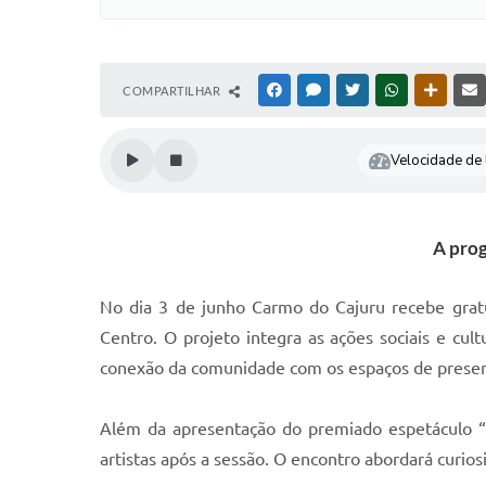
COMPARTILHAR
FACEBOOK
MESSENGER
TWITTER
WHATSAPP
OUTRAS
Velocidade de l
A prog
No dia 3 de junho Carmo do Cajuru recebe gratu
Centro. O projeto integra as ações sociais e cult
conexão da comunidade com os espaços de preser
Além da apresentação do premiado espetáculo “B
artistas após a sessão. O encontro abordará curio