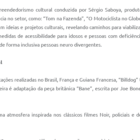
eendedorismo cultural conduzida por Sérgio Saboya, produt
cia no setor, como: “Tom na Fazenda”, “O Motociclista no Glob
m ideias e projetos culturais, revelando caminhos para viabiliz
 medidas de acessibilidade para idosos e pessoas com deficiênc
de forma inclusiva pessoas neuro divergentes.
l
ções realizadas no Brasil, França e Guiana Francesa, “Billdog”
eira é adaptação da peça britânica “Bane”, escrita por Joe Bon
a atmosfera inspirada nos clássicos filmes Noir, policiais e