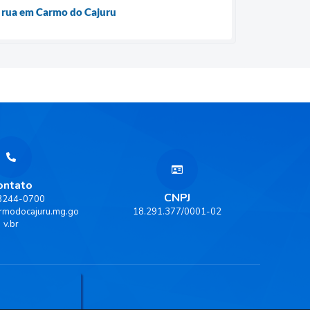
e rua em Carmo do Cajuru
ontato
CNPJ
 3244-0700
rmodocajuru.mg.go
18.291.377/0001-02
v.br