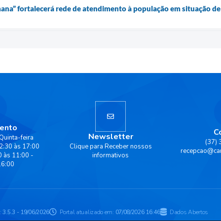
ana” fortalecerá rede de atendimento à população em situação d
ento
C
Newsletter
Quinta-feira
(37)
2:30 às 17:00
Clique para Receber nossos
recepcao@ca
0 às 11:00 -
informativos
16:00
:
3.5.3 - 19/06/2026
Portal atualizado em:
07/08/2026 16:46
Dados Abertos