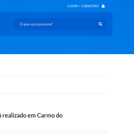
LOGIN / CADASTRO
O que voce procura?
rá realizado em Carmo do