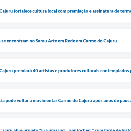
ajuru fortalece cultura local com premiação e assinatura de termo
ia se encontram no Sarau Arte em Rede em Carmo do Cajuru
Cajuru premiará 40 artistas e produtores culturais contemplados
ia pode voltar a movimentar Carmo do Cajuru após anos de paus
Cajuru abre projeto "Era uma vez... Fantoches!" com tarde de his