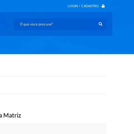
LOGIN / CADASTRO
O que voce procura?
a Matriz