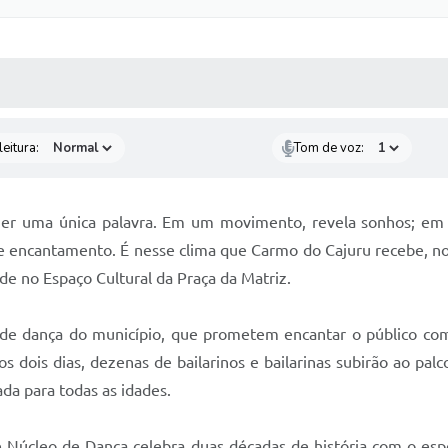
 MÍDIAS
RECEBA NOTÍCIAS
eitura:
Tom de voz:
izer uma única palavra. Em um movimento, revela sonhos; e
 encantamento. É nesse clima que Carmo do Cajuru recebe, nos
ade no Espaço Cultural da Praça da Matriz.
de dança do município, que prometem encantar o público co
s dois dias, dezenas de bailarinos e bailarinas subirão ao pal
a para todas as idades.
e Núcleo de Dança celebra duas décadas de história com o es