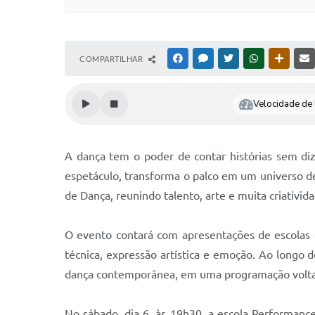
COMPARTILHAR
FACEBOOK
MESSENGER
TWITTER
WHATSAPP
OUTRAS
Velocidade de l
A dança tem o poder de contar histórias sem d
espetáculo, transforma o palco em um universo de
de Dança, reunindo talento, arte e muita criativid
O evento contará com apresentações de escolas 
técnica, expressão artística e emoção. Ao longo do
dança contemporânea, em uma programação voltad
No sábado, dia 6, às 19h30, a escola Performanc