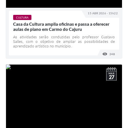
15 ABR 2026 - 15h22
CULTURA
Casa da Cultura amplia oficinas e passa a oferecer
aulas de piano em Carmo do Cajuru
As atividades serão conduzidas pelo professor Gustavo
Salles, com o objetivo de ampliar as possibilidades de
aprendizado artístico no município.
248
VISUALI
MAR
27