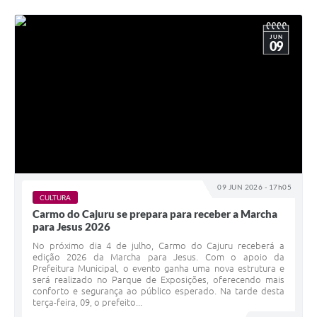
JUN
09
09 JUN 2026 - 17h05
CULTURA
Carmo do Cajuru se prepara para receber a Marcha
para Jesus 2026
No próximo dia 4 de julho, Carmo do Cajuru receberá a
edição 2026 da Marcha para Jesus. Com o apoio da
Prefeitura Municipal, o evento ganha uma nova estrutura e
será realizado no Parque de Exposições, oferecendo mais
conforto e segurança ao público esperado. Na tarde desta
terça-feira, 09, o prefeito...