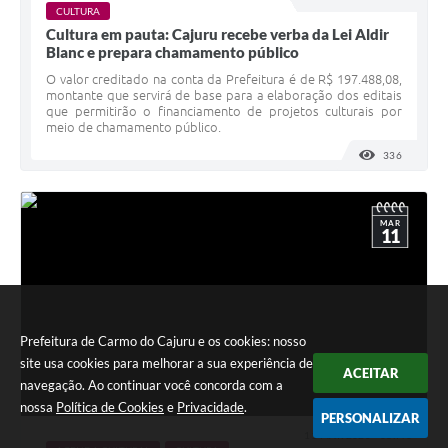
CULTURA
Cultura em pauta: Cajuru recebe verba da Lei Aldir
Blanc e prepara chamamento público
O valor creditado na conta da Prefeitura é de R$ 197.488,08,
montante que servirá de base para a elaboração dos editais
que permitirão o financiamento de projetos culturais por
meio de chamamento público.
336
VISUALI
MAR
11
Prefeitura de Carmo do Cajuru e os cookies: nosso
site usa cookies para melhorar a sua experiência de
ACEITAR
navegação. Ao continuar você concorda com a
nossa
Política de Cookies
e
Privacidade
.
PERSONALIZAR
11 MAR 2026 - 08h40