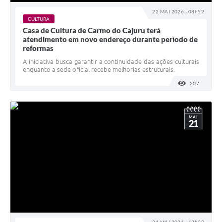
22 MAI 2026 - 08h52
CULTURA
Casa de Cultura de Carmo do Cajuru terá
atendimento em novo endereço durante período de
reformas
A iniciativa busca garantir a continuidade das ações culturais
enquanto a sede oficial recebe melhorias estruturais.
207
VISUALI
MAI
21