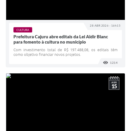
28 ABR 2026 - 16h15
CULTURA
Prefeitura Cajuru abre editais da Lei Aldir Blanc
para fomento à cultura no município
Com investimento total de R$ 197.488,08, os editais têm
como objetivo financiar novos projetos.
1214
VISUALI
ABR
15