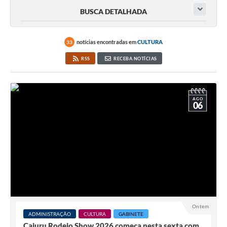
BUSCA DETALHADA
notícias encontradas em
CULTURA
33
RSS
RECEBA NOTÍCIAS
AGO
06
Ontem
ADMINISTRAÇÃO
CULTURA
GABINETE
Cajuru Rodeio Show 2026 começa nesta sexta com