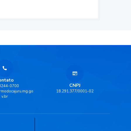
ontato
CNPJ
 3244-0700
rmodocajuru.mg.go
18.291.377/0001-02
v.br