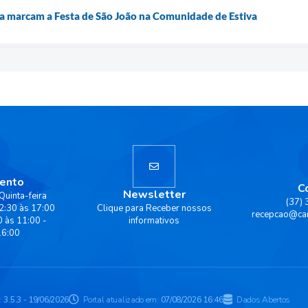
ra marcam a Festa de São João na Comunidade de Estiva
ento
C
Newsletter
Quinta-feira
(37)
2:30 às 17:00
Clique para Receber nossos
recepcao@ca
0 às 11:00 -
informativos
16:00
:
3.5.3 - 19/06/2026
Portal atualizado em:
07/08/2026 16:46
Dados Abertos