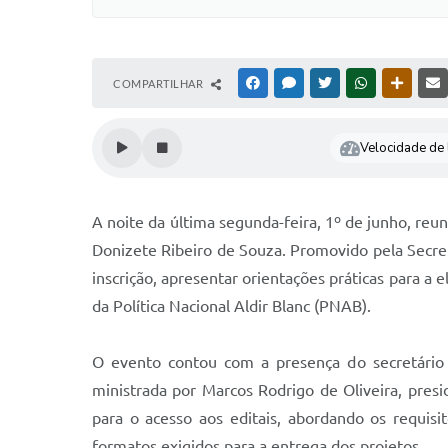
COMPARTILHAR
FACEBOOK
MESSENGER
TWITTER
WHATSAPP
OUTRAS
Velocidade de l
A noite da última segunda-feira, 1º de junho, reu
Donizete Ribeiro de Souza. Promovido pela Secret
inscrição, apresentar orientações práticas para a 
da Política Nacional Aldir Blanc (PNAB).
O evento contou com a presença do secretário d
ministrada por Marcos Rodrigo de Oliveira, pres
para o acesso aos editais, abordando os requis
formatos exigidos para a entrega dos projetos.