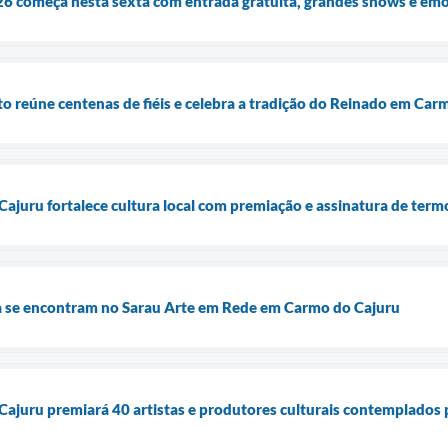
6 começa nesta sexta com entrada gratuita, grandes shows e em
to reúne centenas de fiéis e celebra a tradição do Reinado em Car
ajuru fortalece cultura local com premiação e assinatura de termo
ia se encontram no Sarau Arte em Rede em Carmo do Cajuru
Cajuru premiará 40 artistas e produtores culturais contemplados