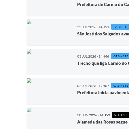
Prefeitura de Carmo do Ca
22 JUL 2026 - 14H51
GABINETE
São José dos Salgados ava
03 JUL 2026 - 14H46
GABINETE
Trecho que liga Carmo do 
02 JUL 2026 - 17H07
GABINETE
Prefeitura inicia paviment
30 JUN 2026 - 14H59
SETOR DE
Alameda das Rosas segue 