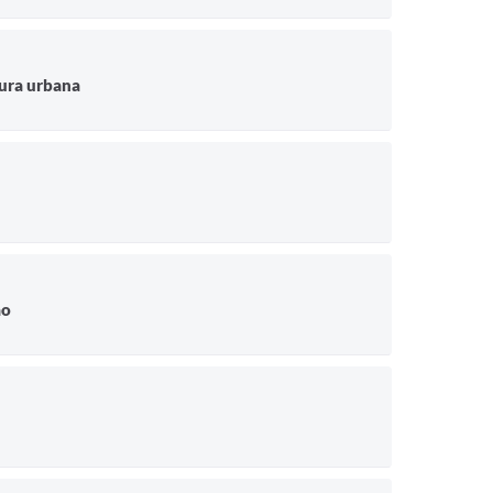
tura urbana
ão