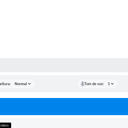
 MÍDIAS
eitura:
Tom de voz:
 OBRAS