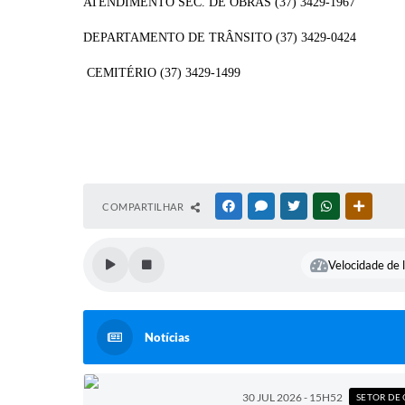
ATENDIMENTO SEC. DE OBRAS (37) 3429-1967
DEPARTAMENTO DE TRÂNSITO (37) 3429-0424
CEMITÉRIO (37) 3429-1499
COMPARTILHAR
FACEBOOK
MESSENGER
TWITTER
WHATSAPP
OUTRAS
Velocidade de l
Notícias
30 JUL 2026 - 15H52
SETOR DE