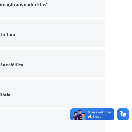
atenção aos motoristas*
strutura
ão asfáltica
itória