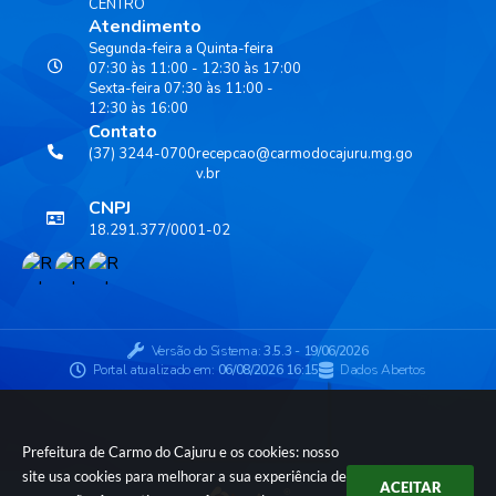
CENTRO
Atendimento
Segunda-feira a Quinta-feira
07:30 às 11:00 - 12:30 às 17:00
Sexta-feira 07:30 às 11:00 -
12:30 às 16:00
Contato
(37) 3244-0700
recepcao@carmodocajuru.mg.go
v.br
CNPJ
18.291.377/0001-02
Versão do Sistema:
3.5.3 - 19/06/2026
Portal atualizado em:
06/08/2026 16:15
Dados Abertos
Prefeitura de Carmo do Cajuru e os cookies: nosso
site usa cookies para melhorar a sua experiência de
ACEITAR