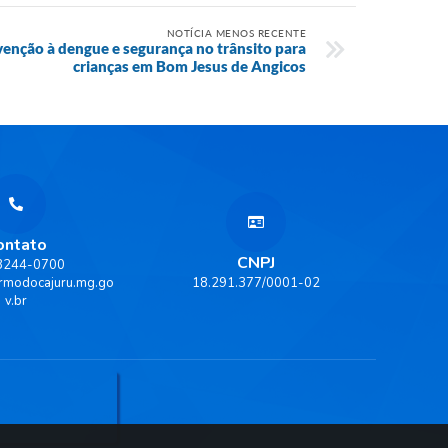
NOTÍCIA MENOS RECENTE
venção à dengue e segurança no trânsito para
crianças em Bom Jesus de Angicos
ontato
CNPJ
 3244-0700
rmodocajuru.mg.go
18.291.377/0001-02
v.br