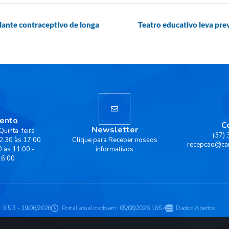
lante contraceptivo de longa
Teatro educativo leva pre
ento
C
Newsletter
Quinta-feira
(37)
2:30 às 17:00
Clique para Receber nossos
recepcao@ca
0 às 11:00 -
informativos
16:00
:
3.5.3 - 19/06/2026
Portal atualizado em:
05/08/2026 16:54
Dados Abertos