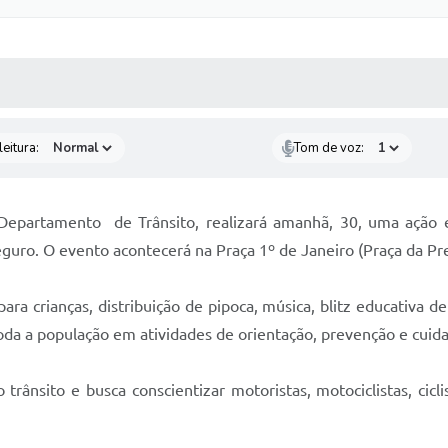
 MÍDIAS
RECEBA NOTÍCIAS
eitura:
Tom de voz:
 Departamento de Trânsito, realizará amanhã, 30, uma ação
guro. O evento acontecerá na Praça 1º de Janeiro (Praça da Pref
a crianças, distribuição de pipoca, música, blitz educativa de 
 toda a população em atividades de orientação, prevenção e cuid
 trânsito e busca conscientizar motoristas, motociclistas, cic