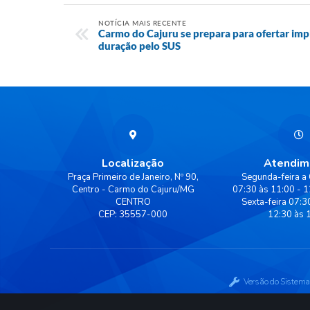
NOTÍCIA MAIS RECENTE
Carmo do Cajuru se prepara para ofertar imp
duração pelo SUS
Localização
Atendim
Praça Primeiro de Janeiro, Nº 90,
Segunda-feira a 
Centro - Carmo do Cajuru/MG
07:30 às 11:00 - 1
CENTRO
Sexta-feira 07:3
CEP: 35557-000
12:30 às 
Versão do Sistema