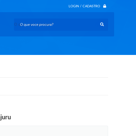
LOGIN / CADASTRO
O que voce procura?
ajuru