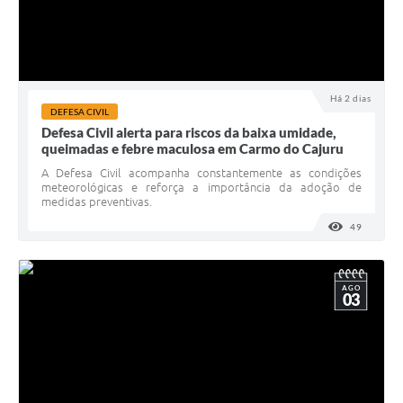
Há 2 dias
DEFESA CIVIL
Defesa Civil alerta para riscos da baixa umidade,
queimadas e febre maculosa em Carmo do Cajuru
A Defesa Civil acompanha constantemente as condições
meteorológicas e reforça a importância da adoção de
medidas preventivas.
49
VISUALI
AGO
03