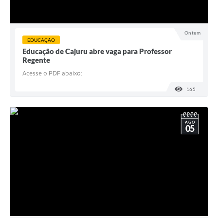
Ontem
EDUCAÇÃO
Educação de Cajuru abre vaga para Professor
Regente
Acesse o PDF abaixo:
165
VISUALI
AGO
05