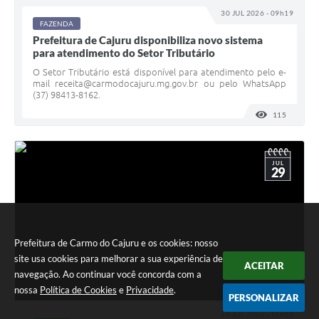
30 JUL 2026 - 09h19
FAZENDA
Prefeitura de Cajuru disponibiliza novo sistema
para atendimento do Setor Tributário
O Setor Tributário está disponível para atendimento pelo e-
mail receita@carmodocajuru.mg.gov.br ou pelo WhatsApp
(37) 98413-8162.
115
VISUALI
JUL
29
Prefeitura de Carmo do Cajuru e os cookies: nosso
site usa cookies para melhorar a sua experiência de
ACEITAR
navegação. Ao continuar você concorda com a
nossa
Política de Cookies
e
Privacidade
.
PERSONALIZAR
29 JUL 2026 - 15h55