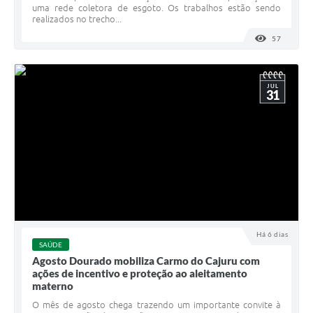
uma rede coletora de esgoto. Os trabalhos estão sendo
realizados no trecho...
57
VISUALI
JUL
31
Há 6 dias
SAÚDE
Agosto Dourado mobiliza Carmo do Cajuru com
ações de incentivo e proteção ao aleitamento
materno
O mês de agosto chega trazendo um importante convite à