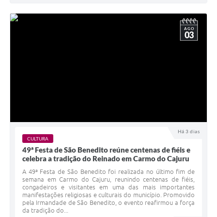
AGO
03
Há 3 dias
CULTURA
49ª Festa de São Benedito reúne centenas de fiéis e
celebra a tradição do Reinado em Carmo do Cajuru
A 49ª Festa de São Benedito foi realizada no último fim de
semana em Carmo do Cajuru, reunindo centenas de fiéis,
congadeiros e visitantes em uma das mais importantes
manifestações religiosas e culturais do município. Promovido
pela Irmandade de São Benedito, o evento reafirmou a força
da tradição do...