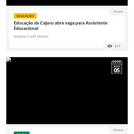
Ontem
EDUCAÇÃO
Educação de Cajuru abre vaga para Assistente
Educacional
Acesse o pdf abaixo
277
VISUALI
AGO
05
Ontem