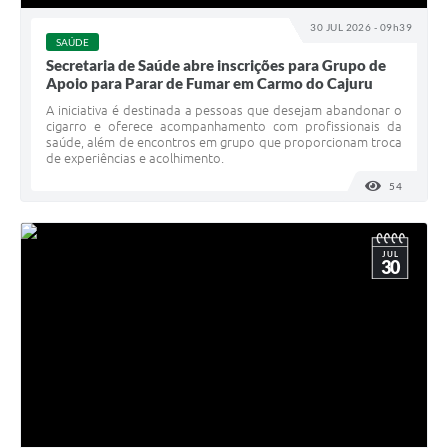
30 JUL 2026 - 09h39
SAÚDE
Secretaria de Saúde abre inscrições para Grupo de
Apoio para Parar de Fumar em Carmo do Cajuru
A iniciativa é destinada a pessoas que desejam abandonar o
cigarro e oferece acompanhamento com profissionais da
saúde, além de encontros em grupo que proporcionam troca
de experiências e acolhimento.
54
VISUALI
JUL
30