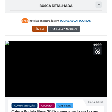
BUSCA DETALHADA
notícias encontradas em
TODAS AS CATEGORIAS
1762
RSS
RECEBA NOTÍCIAS
AGO
06
Há 12 horas
ADMINISTRAÇÃO
CULTURA
GABINETE
Cajuru Rodeio Show 2026 começa nesta sexta com