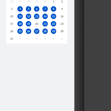
26
27
28
29
30
1
2
3
4
5
6
7
8
9
10
11
12
13
14
15
16
17
18
19
20
21
22
23
24
25
26
27
28
29
30
31
1
2
3
4
5
6