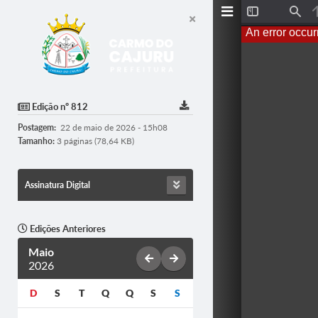
T
F
o
i
An error occur
g
n
g
d
l
e
S
i
d
Edição nº 812
e
b
Postagem:
22 de maio de 2026 - 15h08
a
r
Tamanho:
3 páginas (78,64 KB)
Assinatura Digital
Edições Anteriores
Maio
2026
D
S
T
Q
Q
S
S